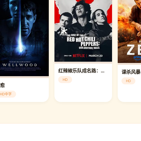
红辣椒乐队成名路：好兄弟希勒
谍杀风暴
HD
HD
愈
HD中字