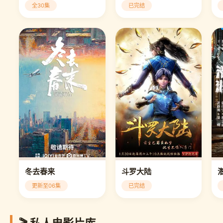
全30集
已完结
冬去春来
斗罗大陆
更新至06集
已完结