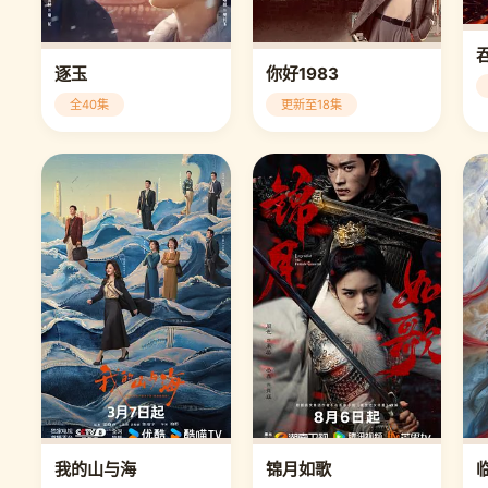
逐玉
你好1983
全40集
更新至18集
我的山与海
锦月如歌