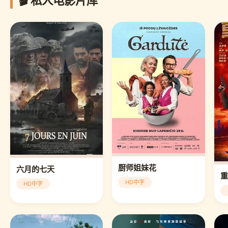
🎬 私人电影片库
厨师姐妹花
六月的七天
重
HD中字
HD中字