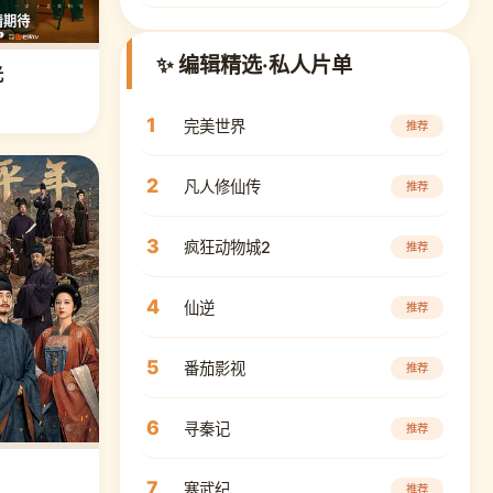
✨ 编辑精选·私人片单
光
1
完美世界
推荐
2
凡人修仙传
推荐
3
疯狂动物城2
推荐
4
仙逆
推荐
5
番茄影视
推荐
6
寻秦记
推荐
7
寒武纪
推荐