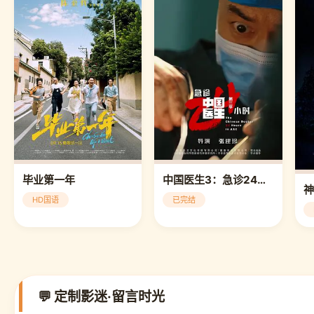
毕业第一年
中国医生3：急诊24小时
神
HD国语
已完结
💬 定制影迷·留言时光