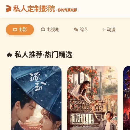
🎬 私人定制影院
· 你的专属光影
🎞️ 电影
📺 电视剧
🎭 综艺
✨ 动漫
🔥 私人推荐·热门精选