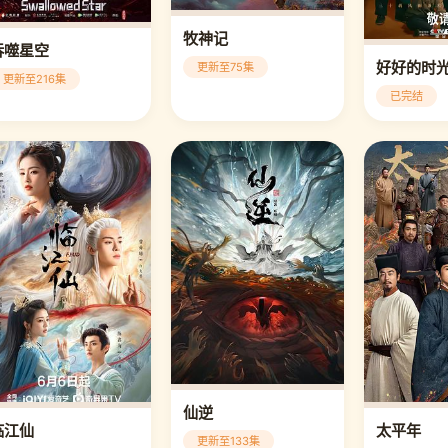
牧神记
吞噬星空
好好的时
更新至75集
更新至216集
已完结
仙逆
临江仙
太平年
更新至133集