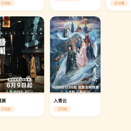
已完结
全48集
潜渊
入青云
已完结
已完结