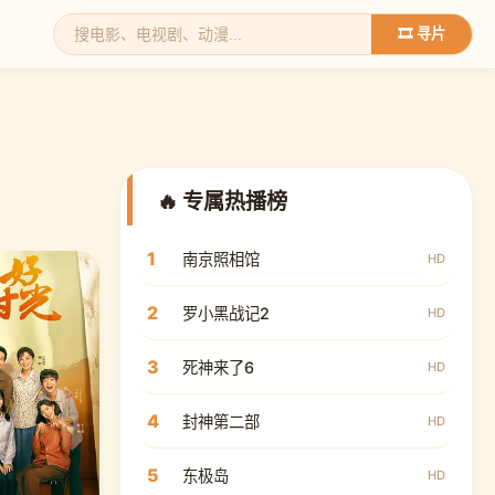
🎞️ 寻片
🔥 专属热播榜
1
南京照相馆
HD
2
罗小黑战记2
HD
3
死神来了6
HD
4
封神第二部
HD
5
东极岛
HD